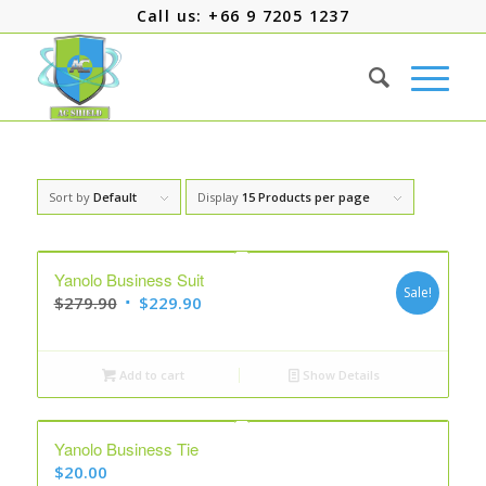
Call us: +66 9 7205 1237
Sort by
Default
Display
15 Products per page
Yanolo Business Suit
Sale!
Original
Current
$
279.90
$
229.90
price
price
was:
is:
Add to cart
Show Details
$279.90.
$229.90.
Yanolo Business Tie
$
20.00