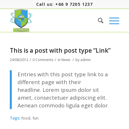
Call us: +66 9 7205 1237
This is a post with post type “Link”
/
/
/
24/08/2012
0 Comments
in
News
by
admin
Entries with this post type link to a
different page with their
headline. Lorem ipsum dolor sit
amet, consectetuer adipiscing elit.
Aenean commodo ligula eget dolor.
Tags:
food
,
fun